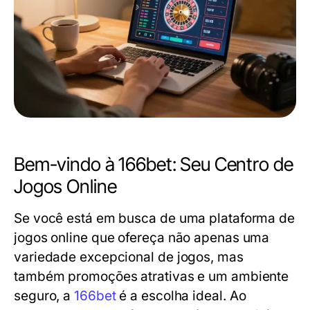
Bem-vindo à 166bet: Seu Centro de
Jogos Online
Se você está em busca de uma plataforma de
jogos online que ofereça não apenas uma
variedade excepcional de jogos, mas
também promoções atrativas e um ambiente
seguro, a
166bet
é a escolha ideal. Ao