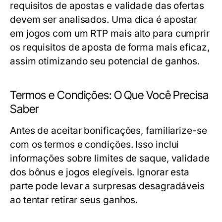
requisitos de apostas e validade das ofertas
devem ser analisados. Uma dica é apostar
em jogos com um RTP mais alto para cumprir
os requisitos de aposta de forma mais eficaz,
assim otimizando seu potencial de ganhos.
Termos e Condições: O Que Você Precisa
Saber
Antes de aceitar bonificações, familiarize-se
com os termos e condições. Isso inclui
informações sobre limites de saque, validade
dos bônus e jogos elegíveis. Ignorar esta
parte pode levar a surpresas desagradáveis
ao tentar retirar seus ganhos.