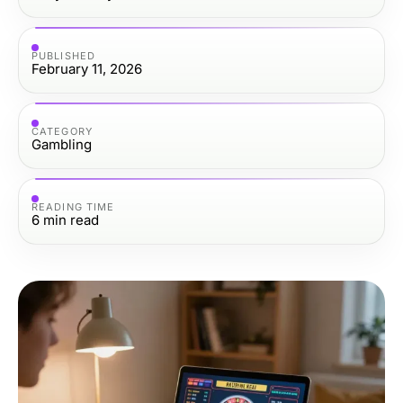
PUBLISHED
February 11, 2026
CATEGORY
Gambling
READING TIME
6
min read