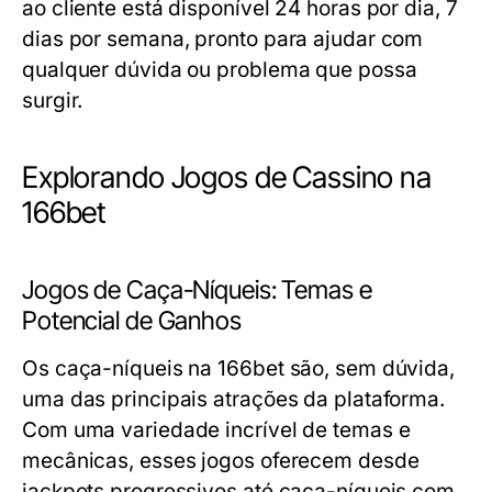
ao cliente está disponível 24 horas por dia, 7
dias por semana, pronto para ajudar com
qualquer dúvida ou problema que possa
surgir.
Explorando Jogos de Cassino na
166bet
Jogos de Caça-Níqueis: Temas e
Potencial de Ganhos
Os caça-níqueis na 166bet são, sem dúvida,
uma das principais atrações da plataforma.
Com uma variedade incrível de temas e
mecânicas, esses jogos oferecem desde
jackpots progressivos até caça-níqueis com