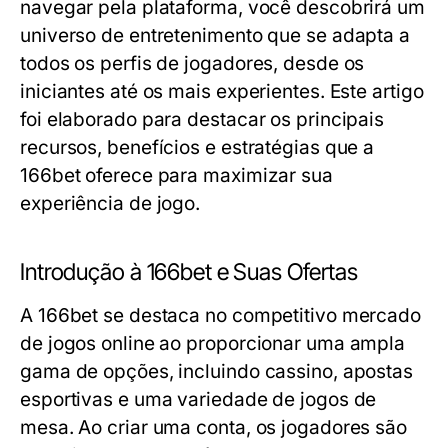
navegar pela plataforma, você descobrirá um
universo de entretenimento que se adapta a
todos os perfis de jogadores, desde os
iniciantes até os mais experientes. Este artigo
foi elaborado para destacar os principais
recursos, benefícios e estratégias que a
166bet oferece para maximizar sua
experiência de jogo.
Introdução à 166bet e Suas Ofertas
A 166bet se destaca no competitivo mercado
de jogos online ao proporcionar uma ampla
gama de opções, incluindo cassino, apostas
esportivas e uma variedade de jogos de
mesa. Ao criar uma conta, os jogadores são