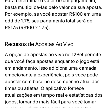
Para determinar o valor de um pagamento,
basta multiplicá-las pelo valor da sua aposta.
Por exemplo, se você apostar R$100 em uma
odd de 1.75, seu pagamento total será de
R$175 (R$100 x 1.75).
Recursos de Apostas Ao Vivo
A opção de apostas ao vivo no 12Bet permite
que você faça apostas enquanto o jogo está
em andamento. Isso adiciona uma camada
emocionante à experiência, pois você pode
apostar com base no desempenho atual dos
times ou atletas. O aplicativo fornece
atualizações em tempo real e estatísticas dos
jogos, tornando mais fácil para você tomar