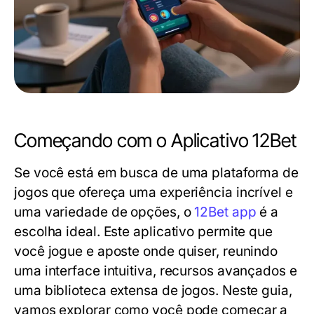
Começando com o Aplicativo 12Bet
Se você está em busca de uma plataforma de
jogos que ofereça uma experiência incrível e
uma variedade de opções, o
12Bet app
é a
escolha ideal. Este aplicativo permite que
você jogue e aposte onde quiser, reunindo
uma interface intuitiva, recursos avançados e
uma biblioteca extensa de jogos. Neste guia,
vamos explorar como você pode começar a